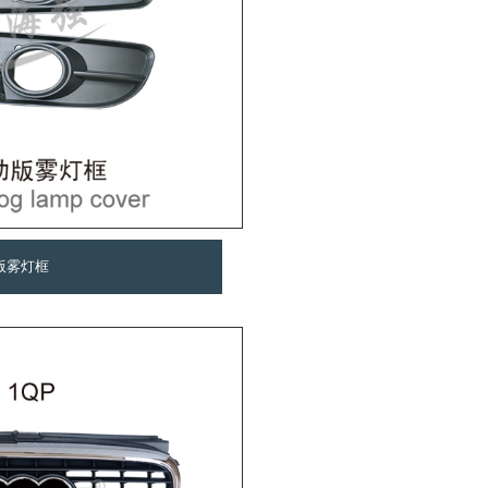
动版雾灯框