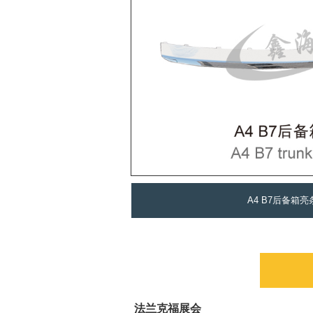
A4 B7后备箱亮
法兰克福展会