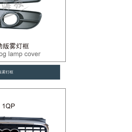
动版雾灯框