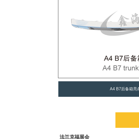
A4 B7后备箱亮
法兰克福展会