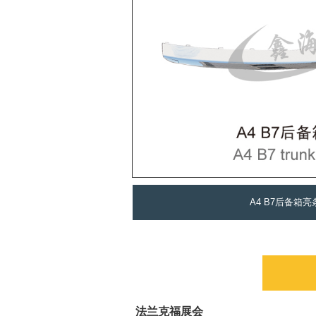
A4 B7后备箱亮
法兰克福展会