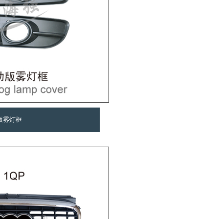
动版雾灯框